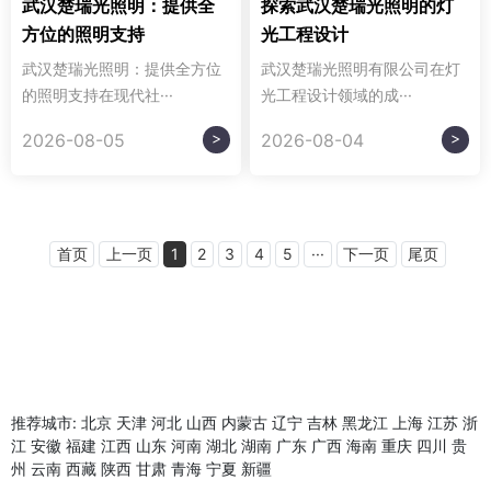
武汉楚瑞光照明：提供全
探索武汉楚瑞光照明的灯
方位的照明支持
光工程设计
武汉楚瑞光照明：提供全方位
武汉楚瑞光照明有限公司在灯
的照明支持在现代社···
光工程设计领域的成···
>
>
2026-08-05
2026-08-04
首页
上一页
1
2
3
4
5
···
下一页
尾页
推荐城市:
北京
天津
河北
山西
内蒙古
辽宁
吉林
黑龙江
上海
江苏
浙
江
安徽
福建
江西
山东
河南
湖北
湖南
广东
广西
海南
重庆
四川
贵
州
云南
西藏
陕西
甘肃
青海
宁夏
新疆