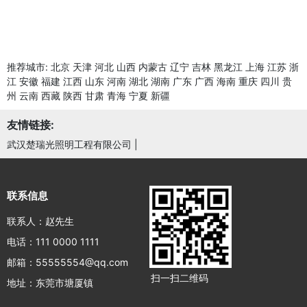
推荐城市:
北京
天津
河北
山西
内蒙古
辽宁
吉林
黑龙江
上海
江苏
浙
江
安徽
福建
江西
山东
河南
湖北
湖南
广东
广西
海南
重庆
四川
贵
州
云南
西藏
陕西
甘肃
青海
宁夏
新疆
友情链接:
武汉楚瑞光照明工程有限公司
|
联系信息
联系人：赵先生
电话：111 0000 1111
邮箱：55555554@qq.com
扫一扫二维码
地址：东莞市塘厦镇